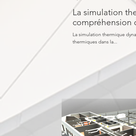
La simulation t
compréhension 
La simulation thermique dynamique (STD) est un outil de plus en plus utili
thermiques dans la...