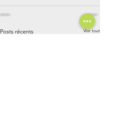
Voir tout
Posts récents
Comment amélio