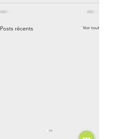
Voir tout
Posts récents
Comment amélio