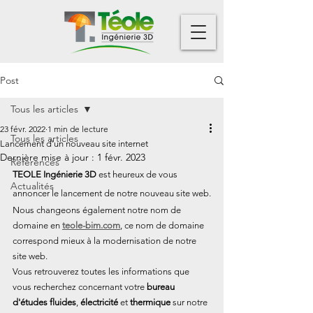
Post
Tous les articles
23 févr. 2022
1 min de lecture
Tous les articles
Lancement d'un nouveau site internet
Dernière mise à jour :
1 févr. 2023
Références
TEOLE Ingénierie 3D
 est heureux de vous 
Actualités
annoncer le lancement de notre nouveau site web.
Nous changeons également notre nom de 
domaine en 
teole-bim.com
, ce nom de domaine 
correspond mieux à la modernisation de notre 
site web.
Vous retrouverez toutes les informations que 
vous recherchez concernant votre 
bureau 
d'études fluides
, 
électricité
 et 
thermique
 sur notre 