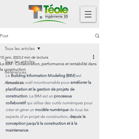
Post
Tous les articles
10 janv. 2023
2 min de lecture
Tous les articles
Le BIM : Collaboration, performance et rentabilité dans
la construction
Références
Le 
Building Information Modeling (BIM)
 est 
Actualités
devenu un outil incontournable pour 
améliorer la 
planification et la gestion de projets de 
construction
. Le BIM est un 
processus 
collaboratif
 qui utilise des outils numériques pour 
créer et gérer un 
modèle numérique
 de tous les 
aspects d'un projet de construction, 
depuis la 
conception jusqu'à la construction et à la 
maintenance
.