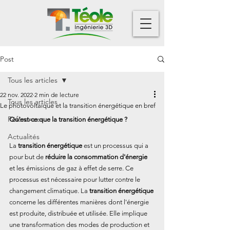
Post
Tous les articles
22 nov. 2022
2 min de lecture
Tous les articles
Le photovoltaïque et la transition énergétique en bref
Références
Qu'est-ce que la transition énergétique ?
Actualités
La 
transition énergétique
 est un processus qui a 
pour but de 
réduire la consommation d'énergie
et les émissions de gaz à effet de serre. Ce 
processus est nécessaire pour lutter contre le 
changement climatique. La 
transition énergétique
concerne les différentes manières dont l'énergie 
est produite, distribuée et utilisée. Elle implique 
une transformation des modes de production et 