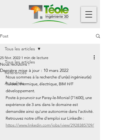
Post
Tous les articles
25 févr. 2022
1 min de lecture
Tous les articles
Nous recrutons !
Dernière mise à jour :
10 mars 2022
Références
Nous sommes à la recherche d'un(e) ingénieur(e) 
Actualités
fluides, thermique, électrique, BIM H/F 
développement.
Poste à pourvoir sur Paray-le-Monial (71600), une 
expérience de 3 ans dans le domaine est 
demandée ainsi qu'une autonomie dans l'activité.
Retrouvez notre offre d'emploi sur LinkedIn :
https://www.linkedin.com/jobs/view/2928385709/