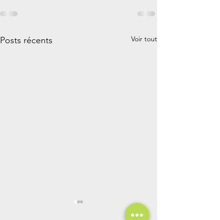
Voir tout
Posts récents
Comment amélio
l'efficacité éner