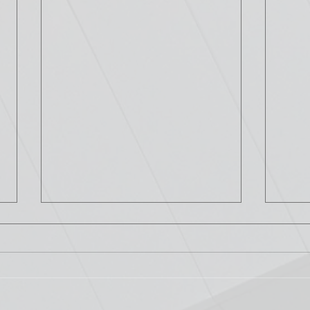
Comment améliorer
5 ét
l'efficacité énergétique dans
l'eff
les systèmes de climatisation
les 
Les systèmes de climatisation
L'amé
consomment une grande partie
énerg
de l'énergie utilisée dans les
pour 