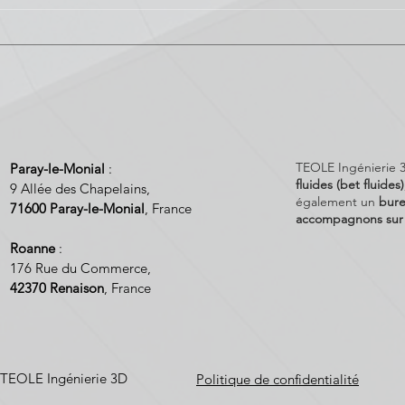
bâtiments, il est donc crucial
ils 
d'optimiser leur...
partie
TEOLE Ingénierie 
Paray-le-Monial
:
fluides (bet fluides
9 Allée des Chapelains,
également un
bure
71600
Paray-le-Monial
, France
accompagnons sur t
Roanne
:
176 Rue du Commerce,
42370 Renaison
, France
 TEOLE Ingénierie 3D
Politique de confidentialité