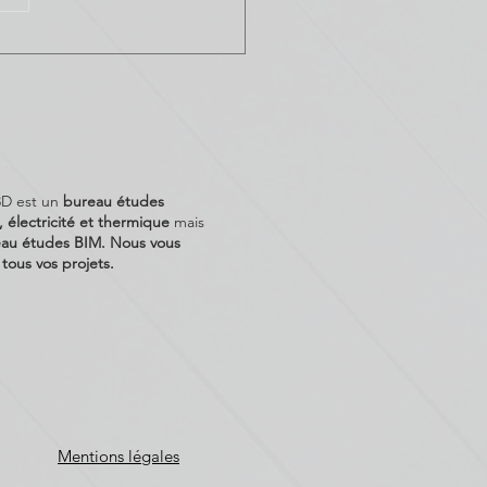
consomment une grande
 de...
3D est un
bureau études
), électricité et thermique
mais
au études BIM. Nous vous
ous vos projets.
Mentions légales