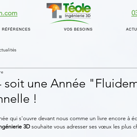
im.com
0
 RÉFÉRENCES
VOS BESOINS
ACTU
ctualités
re
 soit une Année "Fluide
nelle !
née qui s'ouvre devant nous comme un livre encore à écr
ngénierie 3D
 souhaite vous adresser ses vœux les plus c