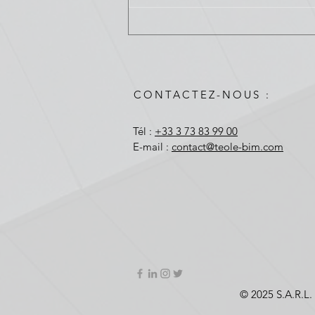
Précision et efficacité :
l'apport des scanners 3D en
ingénierie
CONTACTEZ-NOUS :
Tél :
+33 3 73 83 99 00
E-mail :
contact@teole-bim.com
© 2025 S.A.R.L.