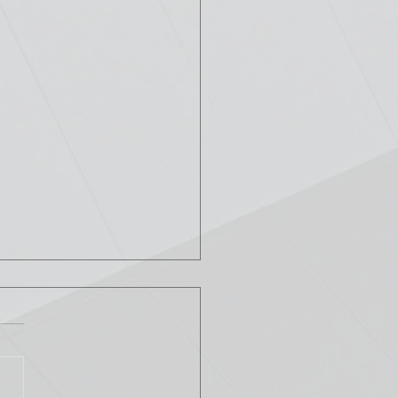
apes pour améliorer
icacité énergétique dans
systèmes de fluides
lioration de l'efficacité
étique est un enjeu crucial
les systèmes de fluides, car