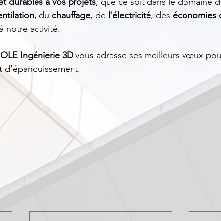
et durables à vos projets
, que ce soit dans le domaine de
entilation
, du 
chauffage
, de 
l'électricité
, des 
économies d
à notre activité.
OLE Ingénierie 3D
 vous adresse ses meilleurs vœux po
et d'épanouissement.