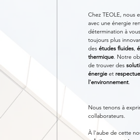
Chez TEOLE, nous e
avec une énergie re
détermination à vous 
toujours plus innova
des 
études fluides
, 
é
thermique
. Notre obj
de trouver des 
solut
énergie
 et 
respectue
l'environnement
.
Nous tenons à exprim
collaborateurs.
À l'aube de cette no